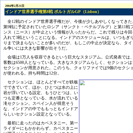
2004年2月21日
インドア世界選手権第8戦 ポルトガルGP（Lisbon）
全12戦のインドア世界選手権だが、今後が少しあやしくなってきた
第9戦に予定されていたロシア（サンクト・ペテルブルグ）と第11戦
ンス（ニース）が中止という情報が入ったからだ。これで残りは今回
入れて3戦ということになる。インドアのスケジュールは、いつもぎ
りまで決まらないことが多いのだが、もしこの中止が決定なら、タイ
ル争いには大きな影響が出そうだ。
会場は1万人を収容できるという巨大なスタジアム。公式発表では
客数は6500人となっている。大きなスタジアムらしく、セクションは1
セクションが用意された。このうち、クォリファイでは9個のセクシ
が使われる。持ち時間は12分。
セクションは、ほとんどすべてが鉄板
でできていて、ほか、ひとつは水の上に
岩が浮いている設定、もうひとつは、い
つも定番となっている、水が流れている
滝セクション。スペイン人が得意そう
な、インドアの中でももっともインドア
らしいセクション設定となっている。
最初に走ったのはカベスタニー。第一
ライダーにもかかわらず、カベスタニー