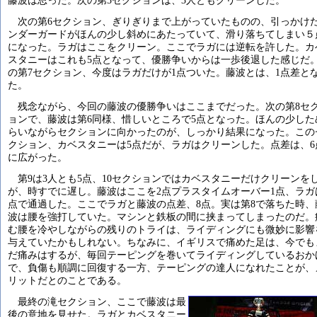
藤波は思った。次の第5セクションは、3人ともクリーンした。
次の第6セクション、ぎりぎりまで上がっていたものの、引っかけ
ンダーガードがほんの少し斜めにあたっていて、滑り落ちてしまい５
になった。ラガはここをクリーン。ここでラガには逆転を許した。カ
スタニーはこれも5点となって、優勝争いからは一歩後退した感じだ
の第7セクション、今度はラガだけが1点ついた。藤波とは、1点差と
た。
残念ながら、今回の藤波の優勝争いはここまでだった。次の第8セ
ョンで、藤波は第6同様、惜しいところで5点となった。ほんの少した
らいながらセクションに向かったのが、しっかり結果になった。この
クション、カベスタニーは5点だが、ラガはクリーンした。点差は、6
に広がった。
第9は3人とも5点、10セクションではカベスタニーだけクリーンを
が、時すでに遅し。藤波はここを2点プラスタイムオーバー1点、ラガ
点で通過した。ここでラガと藤波の点差、8点。実は第8で落ちた時、
波は腰を強打していた。マシンと鉄板の間に挟まってしまったのだ。
む腰を冷やしながらの残りのトライは、ライディングにも微妙に影響
与えていたかもしれない。ちなみに、イギリスで痛めた足は、今でも
だ痛みはするが、毎回テーピングを巻いてライディングしているおか
で、負傷も順調に回復する一方、テーピングの達人になれたことが、
リットだとのことである。
最終の滝セクション、ここで藤波は最
後の意地を見せた。ラガとカベスタニー