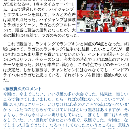
が5点となる中、1点＋タイムオーバー1
点、2点で通過したのだ。ハイジャンプ
とダブルレーンを残して、ラガとの点差
は結局５点だった。ハイジャンプは藤波
とラガはクリーン、ラガとのダブルレー
ンは、順当に藤波の勝利となったが、大
会の勝利は4点差で、ラガのものとなった。
これで藤波は、ランキングでランプキンと同点の54点となった。終
戦に向けて、ラガとのランキング2位争いに注目したいところだが、
はそれにはあまり重きを置いていないという。インドアの現チャンピ
ンはやはりラガ。今シーズンは、今大会の時点でラガは20点のアドバ
テージを持った。残りが本当に2戦なら、この時点でラガのチャンピ
は決定だ。しかし藤波は、チャンピオンにはなれなくても、インドア
ライバルはラガだと思っている。それがトップを目指す藤波の戦い方
だ。
○藤波貴久のコメント
今回は、今までにない、いい収穫の多い大会でした。結果は、惜しい
ころで負けてしまいました。たら・ればの話になってしまいますが、
回はいければクリーン、いけなければ5点のところで5点になっていま
から、ふたつのどちらかでいけていればという無念はありますが、そ
よりも、ラガも今回はいい走りをしていたし、ぼくも、前半はいい走
をしていた。いい勝負ができたという点で、収穫でした。今回は、な
てしまった2位ではなく、なるべくしてなったというところに、意味