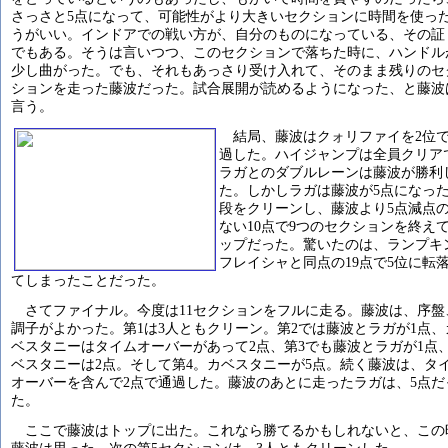
さっさと5点になって、可能性がより大きいセクションに時間を使っ
うがいい。インドアでの戦い方が、自分のものになっている、その証
でもある。そうは言いつつ、このセクションで落ちた時に、ハンドル
少し曲がった。でも、それもあっさり受け入れて、そのまま残りのセ
ションを走った藤波だった。試合展開が読めるようになった、と藤波
言う。
結局、藤波はクォリファイを2位
過した。ハイジャンプは全員クリア
ラガとのダブルレーンは藤波が勝利
た。しかしラガは藤波が5点になっ
段をクリーンし、藤波より5点減点
ない10点で9つのセクションを終え
ップだった。驚いたのは、ランプキ
フレイシャと同点の19点で5位に転
てしまったことだった。
さてファイナル。今度は11セクションをフルに走る。藤波は、序盤
調子がよかった。第1は3人ともクリーン。第2では藤波とラガが1点、
ベスタニーはタイムオーバーがあって2点、第3でも藤波とラガが1点
ベスタニーは2点。そして第4。カベスタニーが5点。続く藤波は、タ
オーバーを含んで2点で通過した。藤波のあとに走ったラガは、5点だ
た。
ここで藤波はトップに出た。これなら勝てるかもしれないと、この