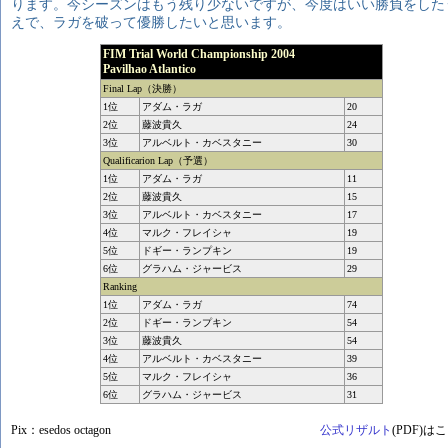
ります。今シーズンはもう残り少ないですが、今度はいい勝負をした
えで、ラガを破って優勝したいと思います。
FIM Trial World Championship 2004
Pavilhao Atlantico
Final Lap（決勝）
1位
アダム・ラガ
20
2位
藤波貴久
24
3位
アルベルト・カベスタニー
30
Qualificarion Lap（予選）
1位
アダム・ラガ
11
2位
藤波貴久
15
3位
アルベルト・カベスタニー
17
4位
マルク・フレイシャ
19
5位
ドギー・ランプキン
19
6位
グラハム・ジャービス
29
Ranking
1位
アダム・ラガ
74
2位
ドギー・ランプキン
54
3位
藤波貴久
54
4位
アルベルト・カベスタニー
39
5位
マルク・フレイシャ
36
6位
グラハム・ジャービス
31
Pix：esedos octagon
公式リザルト
(PDF)は