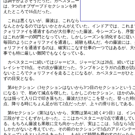
は調子がよさそうだった。カベスタニー
は、9つのオブザーブドセクションを終
えたところで16点だった。
これは悪くないが、藤波は、これなら
なんとかなるのではないかとかんがえていた。インドアでは、これま
クォリファイを通過するのが大仕事だった藤波。今シーズンも、序盤
はこれが第一の関門となっていた。しかしシーズンを消化するに従い
毎回のようにクォリファイを通過し、経験も積んだ。今の藤波には、
ォリファイを通過するのは、確実にこなす仕事の一つではあるが、大
事でも特に厳しい難関でもなくなっている。
カベスタニーに続いてはジャービス。ジャービスは28点、続いては
レイシャで19点。その次が藤波だった。ランプキンとラガの点数が読
ないところでクォリファイを走ることになるが、カベスタニーがひと
ずの目安となる。
第4セクション（3セクションはないから3つ目のセクションという
になる）で、初めて減点を喫した。しかしこのセクション、ほかのみ
なは揃って入り口で叩き落ちた。藤波だけがここを登った。登った時
点、降りる時にちょん足が出て2点だったが、上々の滑り出しである
第6セクション（第5はないから、実際は第4に続く4つ目）は、イン
三段がすごくむずかしかった。ここはカベスタニーが2点で通過して
る。もちろん藤波も果敢に立ち向かったが、実はここは、5点なら5点
しかたがないと考えていた。その前のセクションで3点のアドバンテ
をとっているというのもあったし、もがいて時間を費やすのだったら