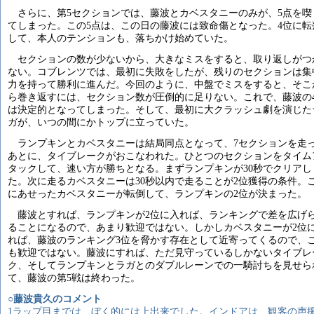
さらに、第5セクションでは、藤波とカベスタニーのみが、5点を喫
てしまった。この5点は、この日の藤波には致命傷となった。4位に転
して、本人のテンションも、落ちかけ始めていた。
セクションの数が少ないから、大きなミスをすると、取り返しがつ
ない。コブレンツでは、最初に失敗をしたが、残りのセクションは集
力を持って勝利に進んだ。今回のように、中盤でミスをすると、そこ
ら巻き返すには、セクション数が圧倒的に足りない。これで、藤波の
は決定的となってしまった。そして、最初に大クラッシュ劇を演じた
ガが、いつの間にかトップに立っていた。
ランプキンとカベスタニーは結局同点となって、7セクションを走
あとに、タイブレークがおこなわれた。ひとつのセクションをタイム
タックして、速い方が勝ちとなる。まずランプキンが30秒でクリアし
た。次に走るカベスタニーは30秒以内で走ることが2位獲得の条件。
にあせったカベスタニーが転倒して、ランプキンの2位が決まった。
藤波とすれば、ランプキンが2位に入れば、ランキングで差を広げ
ることになるので、あまり歓迎ではない。しかしカベスタニーが2位
れば、藤波のランキング3位を脅かす存在として近寄ってくるので、
も歓迎ではない。藤波にすれば、ただ見守っているしかないタイブレ
ク、そしてランプキンとラガとのダブルレーンでの一騎討ちを見せら
て、藤波の第5戦は終わった。
○藤波貴久のコメント
1ラップ目までは、ぼく的には上出来でした。インドアは、観客の声