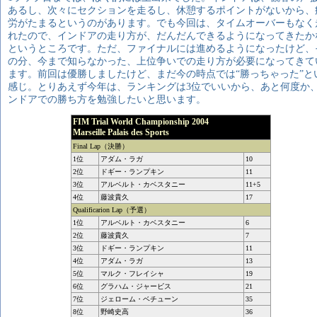
あるし、次々にセクションを走るし、休憩するポイントがないから、
労がたまるというのがあります。でも今回は、タイムオーバーもなく
れたので、インドアの走り方が、だんだんできるようになってきたか
というところです。ただ、ファイナルには進めるようになったけど、
の分、今まで知らなかった、上位争いでの走り方が必要になってきて
ます。前回は優勝しましたけど、まだ今の時点では“勝っちゃった”と
感じ。とりあえず今年は、ランキングは3位でいいから、あと何度か
ンドアでの勝ち方を勉強したいと思います。
FIM Trial World Championship 2004
Marseille Palais des Sports
Final Lap（決勝）
1位
アダム・ラガ
10
2位
ドギー・ランプキン
11
3位
アルベルト・カベスタニー
11+5
4位
藤波貴久
17
Qualificarion Lap（予選）
1位
アルベルト・カベスタニー
6
2位
藤波貴久
7
3位
ドギー・ランプキン
11
4位
アダム・ラガ
13
5位
マルク・フレイシャ
19
6位
グラハム・ジャービス
21
7位
ジェローム・ベチューン
35
8位
野崎史高
36