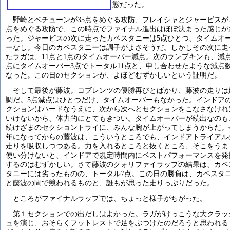
態だった。
野崎とベチューンが35点をめぐる攻防、フレイシャとジャービスが2
点をめぐる攻防で、この時点でファイナル進出はほぼ決まった感じが
った。ジャービスの次に走ったカベスタニーは5点ひとつ、タイムオ
ーなし。今日のカベスタニーは調子がよさそうだ。しかしその次に走
たラガは、11点と1点のタイムオーバー減点。次のランプキンも、減点
点にタイムオーバー3点でトータル11点と、申し合わせたような減点
なった。この日のセクションが、よほどむずかしいという証明だ。
そして最後が藤波。コブレンツの優勝再びとばかり、藤波の走りは
調だ。5点減点はひとつだけ、タイムオーバーもなかった。インドア
クションはハードなうえに、次から次へとセクションをこなさなけれ
いけないから、体力的にとてもきつい。タイムオーバーが続出なのも
続けざまのセクショントライに、みんな腕が上がってしまうからだ。
年になってからの藤波は、こういうところでも、インドアトライアル
走りを吸収しつつある。力を入れるところと抜くところ、そこをうま
使い分けないと、インドアで規定時間内にベストパフォーマンスを発
するのはむずかしい。さて藤波のクォリファイラップの結果は、カベ
タニーには劣ったものの、トータル7点。この日の勝負は、カベスタ
と藤波の間で競われるものと、誰もが思った走りっぷりだった。
ところがファイナルラップでは、ちょっと様子がちがった。
第１セクションでの出だしはよかった。ラガがけっこうな大クラッ
ュを演じ、おそらくフットレストで足をぶつけたのだろうと思われる