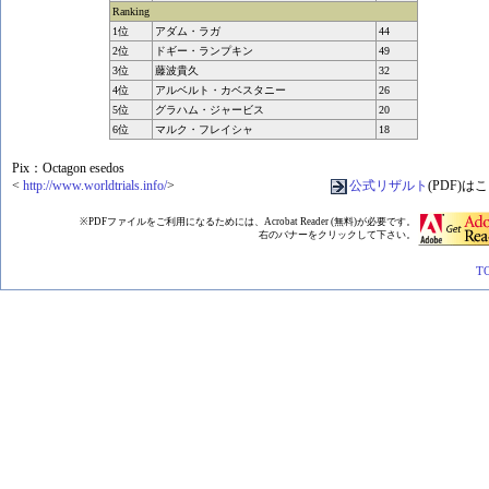
Ranking
1位
アダム・ラガ
44
2位
ドギー・ランプキン
49
3位
藤波貴久
32
4位
アルベルト・カベスタニー
26
5位
グラハム・ジャービス
20
6位
マルク・フレイシャ
18
Pix：Octagon esedos
<
http://www.worldtrials.info/
>
公式リザルト
(PDF)は
※PDFファイルをご利用になるためには、Acrobat Reader (無料)が必要です。
右のバナーをクリックして下さい。
T