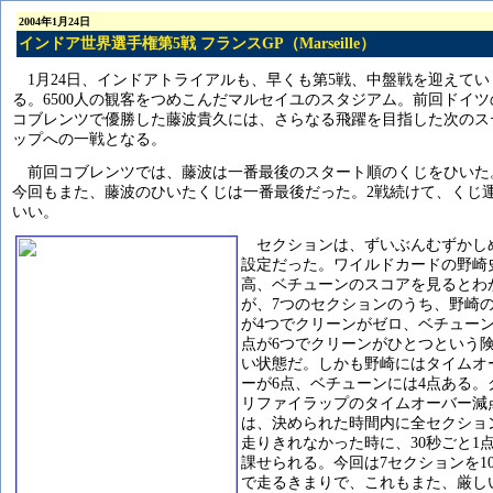
2004年1月24日
インドア世界選手権第5戦 フランスGP（Marseille）
1月24日、インドアトライアルも、早くも第5戦、中盤戦を迎えてい
る。6500人の観客をつめこんだマルセイユのスタジアム。前回ドイツ
コブレンツで優勝した藤波貴久には、さらなる飛躍を目指した次のス
ップへの一戦となる。
前回コブレンツでは、藤波は一番最後のスタート順のくじをひいた
今回もまた、藤波のひいたくじは一番最後だった。2戦続けて、くじ
いい。
セクションは、ずいぶんむずかし
設定だった。ワイルドカードの野崎
高、ベチューンのスコアを見るとわ
が、7つのセクションのうち、野崎の
が4つでクリーンがゼロ、ベチューン
点が6つでクリーンがひとつという
い状態だ。しかも野崎にはタイムオ
ーが6点、ベチューンには4点ある。
リファイラップのタイムオーバー減
は、決められた時間内に全セクショ
走りきれなかった時に、30秒ごと1
課せられる。今回は7セクションを1
で走るきまりで、これもまた、厳し