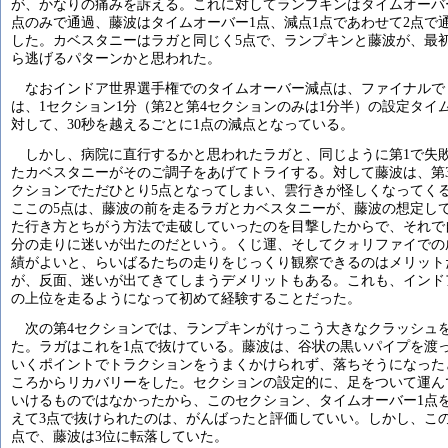
が、かなりの痛みを訴える。これに対してランプキンはタイムオーバ
点のみで通過、藤波はタイムオーバー1点、減点1点であわせて2点で
した。カベスタニーはラガと同じく5点で、ランプキンと藤波が、最
ら逃げるパターンかと思われた。
なおインドア世界選手権でのタイムオーバー減点は、ファイナルで
は、1セクション1分（第2と第4セクションのみは1分半）の設定タイ
対して、30秒を越えるごとに1点の減点となっている。
しかし、病院に直行するかと思われたラガと、同じように第1で失
たカベスタニーがそのご調子をあげてトライする。対して藤波は、第
クションでただひとり5点となってしまい、雲行きが怪しくなってく
ここの5点は、藤波の前を走るラガとカベスタニーが、藤波の想定し
た行き方とちがう方法で走破していったのを目撃したからで、それで
分の走りに迷いが出たのだという。くじ運、そしてクォリファイでの
績がよいと、らいばるたちの走りをじっくり観察できるのはメリット
が、反面、迷いが出てきてしまうデメリットもある。これも、インド
の上位を走るようになって初めて経験することだった。
次の第4セクションでは、ランプキンがけっこう大きなクラッシュ
た。ラガはこれを1点で抜けている。藤波は、谷状の黒いパイプを渡
いくポイントでトラクションをうまくかけられず、落ちそうになった
ころからリカバリーをした。セクションの設定的に、足をついて運ん
いけるものではなかったから、このセクション、タイムオーバー1点
えて3点で抜けられたのは、がんばったと評価していい。しかし、こ
点で、藤波は3位に転落していた。